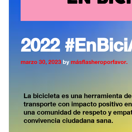
2022 #EnBic
marzo 30, 2023
by
másflasheroporfavor.
La bicicleta es una herramienta de
transporte con impacto positivo en
una comunidad de respeto y empat
convivencia ciudadana sana.