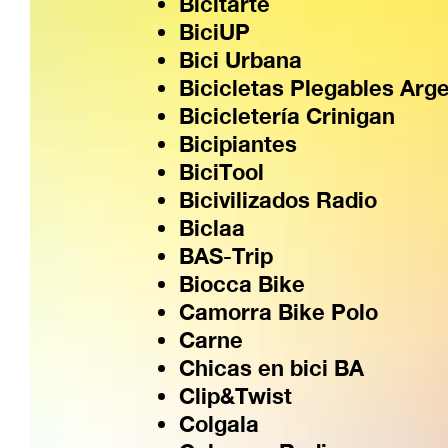
Bicitarte
BiciUP
Bici Urbana
Bicicletas Plegables Arg
Bicicletería Crinigan
Bicipiantes
BiciTool
Bicivilizados Radio
Biclaa
BAS-Trip
Biocca Bike
Camorra Bike Polo
Carne
Chicas en bici BA
Clip&Twist
Colgala