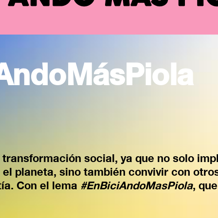
iAndoMásPiola
 transformación social, ya que no solo impl
 el planeta, sino también convivir con otr
ía. Con el lema
#EnBiciAndoMasPiola
, qu