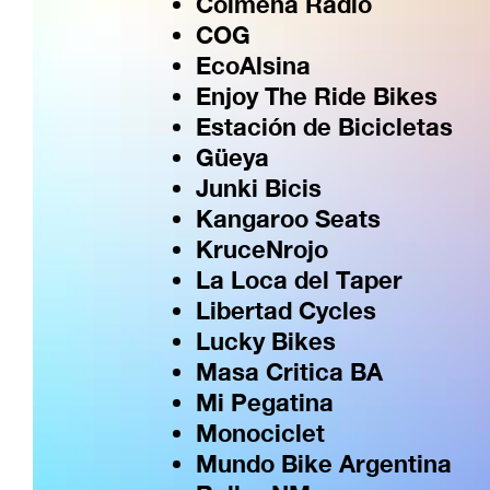
Colmena Radio
COG
EcoAlsina
Enjoy The Ride Bikes
Estación de Bicicletas
Güeya
Junki Bicis
Kangaroo Seats
KruceNrojo
La Loca del Taper
Libertad Cycles
Lucky Bikes
Masa Critica BA
Mi Pegatina
Monociclet
Mundo Bike Argentina